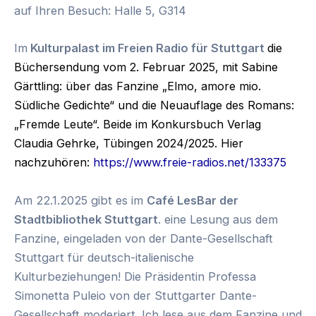
auf Ihren Besuch:
Halle 5, G314
Im
Kulturpalast im Freien Radio für Stuttgart
die
Büchersendung vom 2. Februar 2025, mit Sabine
Gärttling: über das Fanzine „Elmo, amore mio.
Südliche Gedichte“ und die Neuauflage des Romans:
„Fremde Leute“.
Beide im Konkursbuch Verlag
Claudia Gehrke, Tübingen 2024/2025.
Hier
nachzuhören:
https://www.freie-radios.net/133375
Am 22.1.2025 gibt es im
Café LesBar der
Stadtbibliothek Stuttgart
. eine Lesung aus dem
Fanzine, eingeladen von der Dante-Gesellschaft
Stuttgart für deutsch-italienische
Kulturbeziehungen! Die Präsidentin Professa
Simonetta Puleio von der Stuttgarter Dante-
Gesellschaft moderiert. Ich lese aus dem Fanzine und